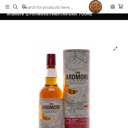
Todos los productos estan en stock. Despachamos a todo Chile.
Home
Whisky
Scotch Whisky Highland
Ardmore 12 Portwood Finish (46%vol. 700ml)