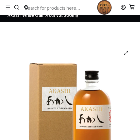
Todos los productos estan en stock. Despachamos a todo Chile.
Home
Whisky
Japanese Whisky
Akashi White Oak (40% vol.500ml)