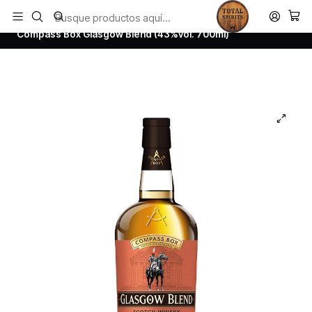
Todos los productos estan en stock. Despachamos a todo Chile.
Inicio
Whisky
Scotch Blended Whisky
Compass Box Glasgow Blend (43%vol. 700ml)