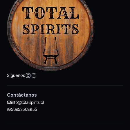
Síguenos
Contáctanos
info@totalspirits.cl
56953508855