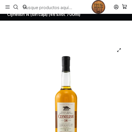
Todos los productos estan en stock. Despachamos a todo Chile.
Inicio
Whisky
Scotch Whisky Highland
Clynelish 14 (sin caja) (46%vol. 700ml)