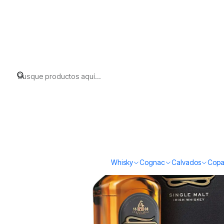
Inicio
Whisky
Irish Whiskey
Bushmills 21 Single Malt (40% vol. 
Whisky
Cognac
Calvados
Copa