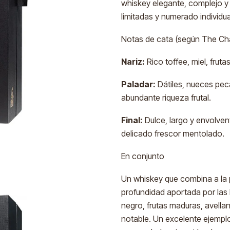
whiskey elegante, complejo y
limitadas y numerado individu
Notas de cata (según The Cha
Nariz:
Rico toffee, miel, frut
Paladar:
Dátiles, nueces pec
abundante riqueza frutal.
Final:
Dulce, largo y envolven
delicado frescor mentolado.
En conjunto
Un whiskey que combina a la p
profundidad aportada por las
negro, frutas maduras, avella
notable. Un excelente ejempl