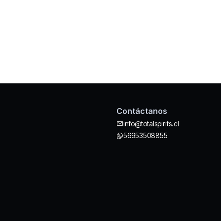
Contáctanos
info@totalspirits.cl
56953508855