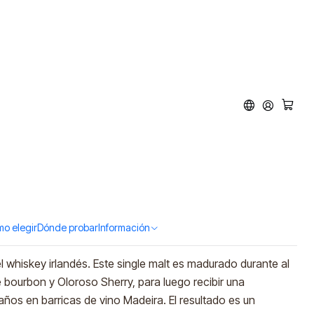
1 Single Malt (40% vol.
ar al Carro
Comprar ahora
tos
o elegir
Dónde probar
Información
 whiskey irlandés. Este single malt es madurado durante al
bourbon y Oloroso Sherry, para luego recibir una
ños en barricas de vino Madeira. El resultado es un