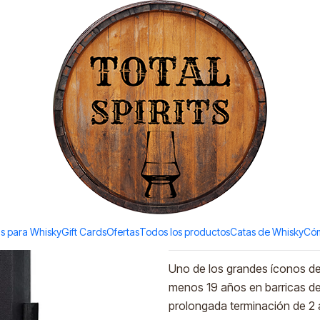
Todos los productos estan en stock. Despachamos a todo Chile.
700ml)
|
Bushmills 2
700ml)
Agreg
Cantidad
Agregar a la lista de favori
s para Whisky
Gift Cards
Ofertas
Todos los productos
Catas de Whisky
Cóm
DESCRIPCIÓN
Uno de los grandes íconos del
menos 19 años en barricas de 
prolongada terminación de 2 a