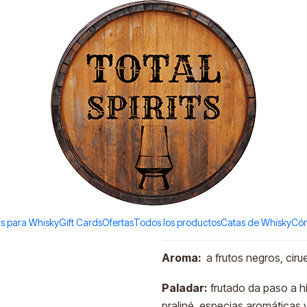
Todos los productos estan en stock. Despachamos a todo Chile.
 (46%vol. 1L) (sin caja)
|
Bushmills 1
Cask (46%vo
Agreg
Cantidad
Agregar a la lista de favori
s para Whisky
Gift Cards
Ofertas
Todos los productos
Catas de Whisky
Cóm
DESCRIPCIÓN
Aroma:
a frutos negros, ciru
Paladar:
frutado da paso a hi
praliné, especias aromáticas 