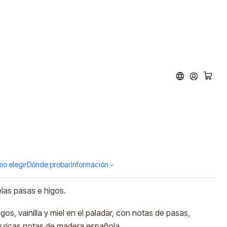
0 Single Malt Sherry
l. 1L) (sin caja)
ar al Carro
Comprar ahora
tos
o elegir
Dónde probar
Información
elas pasas e higos.
gos, vainilla y miel en el paladar, con notas de pasas,
y ricas notas de madera española.