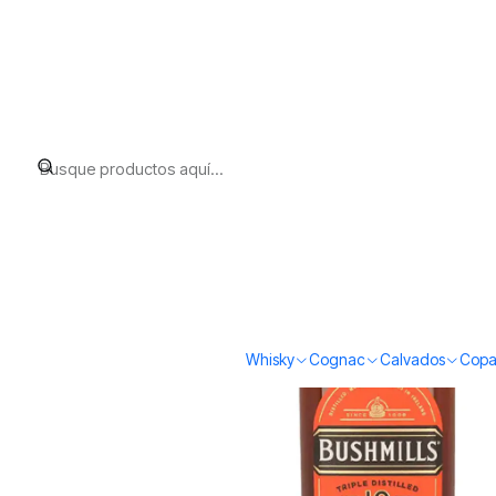
Inicio
Whisky
Irish Whiskey
Bushmills 10 Single Malt Sherry Cask
Whisky
Cognac
Calvados
Copa