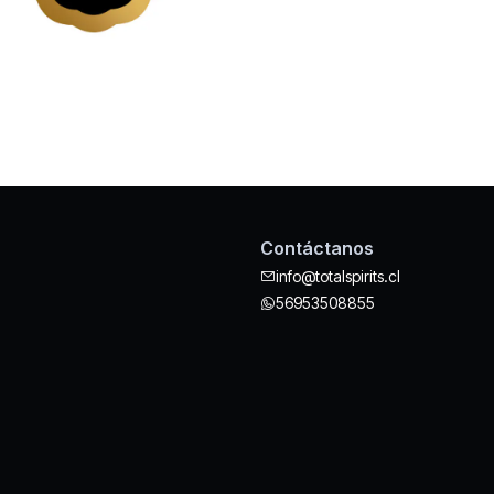
Contáctanos
info@totalspirits.cl
56953508855