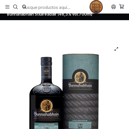
Todos los productos estan en stock. Despachamos a todo Chile.
Inicio
Whisky
Scotch Whisky Islay
Bunnahabhain Stiuireadair (46,3% vol.700ml)