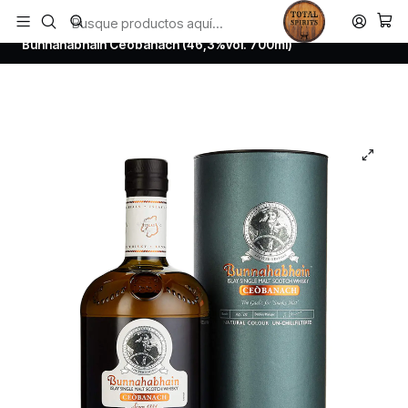
Todos los productos estan en stock. Despachamos a todo Chile.
Inicio
Whisky
Scotch Whisky Islay
Bunnahabhain Ceobanach (46,3%vol. 700ml)