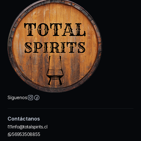
Síguenos
Contáctanos
info@totalspirits.cl
56953508855