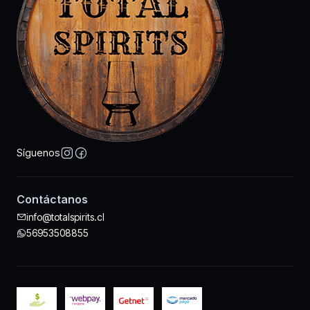
Síguenos
Contáctanos
info@totalspirits.cl
56953508855