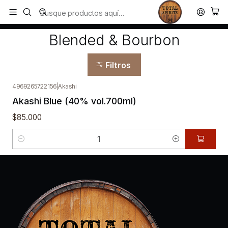
Todos los productos estan en stock. Despachamos a todo Chile.
Inicio
Blended & Bourbon
Blended & Bourbon
Filtros
4969265722156
|
Akashi
Akashi Blue (40% vol.700ml)
$85.000
Cantidad