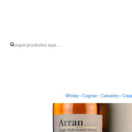
Inicio
Whisky
Scotch Whisky Island
Arran 18 (46%vol. 700ml)
Whisky
Cognac
Calvados
Copa