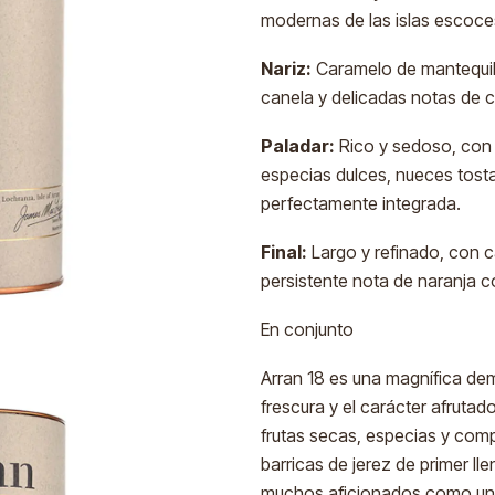
modernas de las islas escoce
Nariz:
Caramelo de mantequilla
canela y delicadas notas de 
Paladar:
Rico y sedoso, con c
especias dulces, nueces tosta
perfectamente integrada.
Final:
Largo y refinado, con c
persistente nota de naranja c
En conjunto
Arran 18 es una magnífica dem
frescura y el carácter afruta
frutas secas, especias y comp
barricas de jerez de primer ll
muchos aficionados como uno