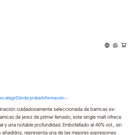
46%vol. 700ml)
ar al Carro
Comprar ahora
tos
o elegir
Dónde probar
Información
egantes y complejas de la destilería Arran. Madurado
inación cuidadosamente seleccionada de barricas ex-
rricas de jerez de primer llenado, este single malt ofrece
tal y una notable profundidad. Embotellado al 46% vol., sin
tes añadidos, representa una de las mejores expresiones