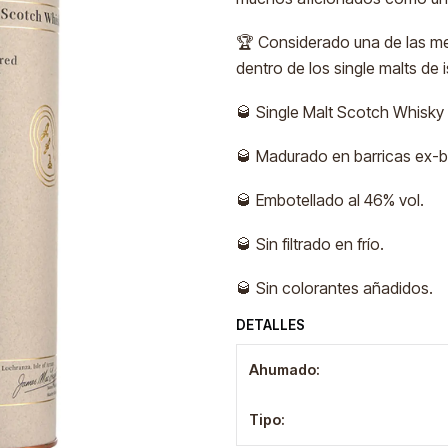
🏆 Considerado una de las me
dentro de los single malts de i
🥃 Single Malt Scotch Whisky d
🥃 Madurado en barricas ex-bo
🥃 Embotellado al 46% vol.
🥃 Sin filtrado en frío.
🥃 Sin colorantes añadidos.
DETALLES
Ahumado:
Tipo: