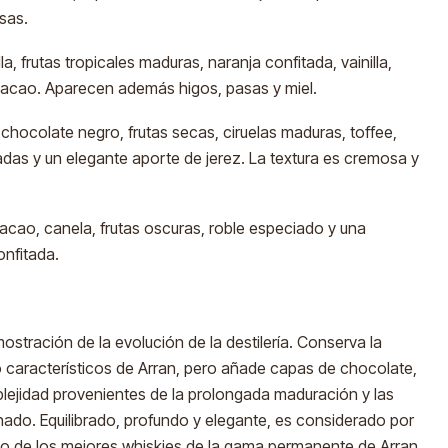
sas.
, frutas tropicales maduras, naranja confitada, vainilla,
cacao. Aparecen además higos, pasas y miel.
hocolate negro, frutas secas, ciruelas maduras, toffee,
das y un elegante aporte de jerez. La textura es cremosa y
acao, canela, frutas oscuras, roble especiado y una
onfitada.
ostración de la evolución de la destilería. Conserva la
do característicos de Arran, pero añade capas de chocolate,
lejidad provenientes de la prolongada maduración y las
enado. Equilibrado, profundo y elegante, es considerado por
 de los mejores whiskies de la gama permanente de Arran.