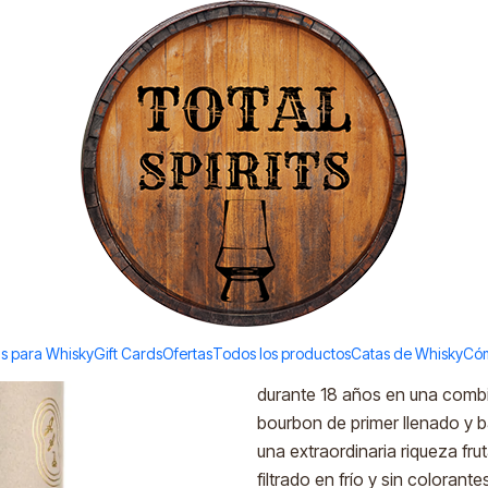
Todos los productos estan en stock. Despachamos a todo Chile.
|
Arran 18 (
Agreg
Cantidad
Agregar a la lista de favori
DESCRIPCIÓN
s para Whisky
Gift Cards
Ofertas
Todos los productos
Catas de Whisky
Cóm
Una de las expresiones más el
durante 18 años en una comb
bourbon de primer llenado y ba
una extraordinaria riqueza fru
filtrado en frío y sin coloran