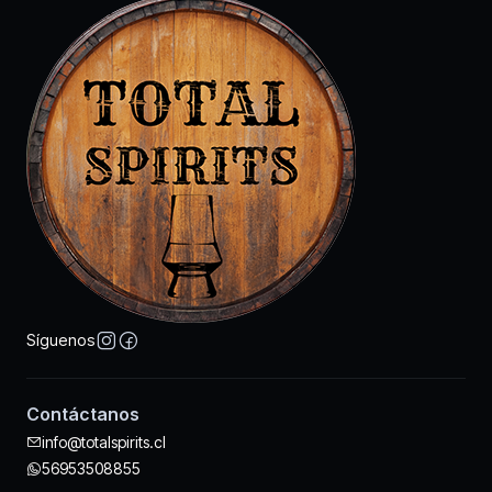
Síguenos
Contáctanos
info@totalspirits.cl
56953508855