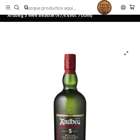
Todos los productos estan en stock. Despachamos a todo Chile.
Inicio
Whisky
Scotch Whisky Islay
Ardbeg 5 Wee Beastie (47,4%vol. 700ml)