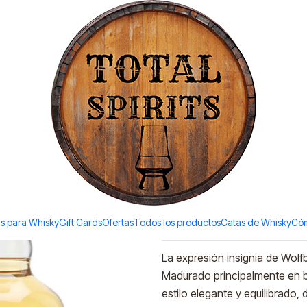
Todos los productos estan en stock. Despachamos a todo Chile.
%vol. 750ml)
|
Wolfburn N
750ml)
Ad
Quantity
Add to Wishlist
s para Whisky
Gift Cards
Ofertas
Todos los productos
Catas de Whisky
Cóm
DESCRIPTION
La expresión insignia de Wolfb
Madurado principalmente en ba
estilo elegante y equilibrado, 