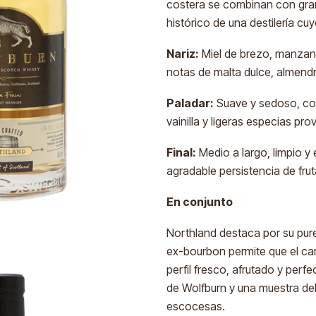
costera se combinan con gra
histórico de una destilería cu
Nariz:
Miel de brezo, manzan
notas de malta dulce, almendr
Paladar:
Suave y sedoso, con
vainilla y ligeras especias pr
Final:
Medio a largo, limpio y 
agradable persistencia de fru
En conjunto
Northland destaca por su pure
ex-bourbon permite que el car
perfil fresco, afrutado y perf
de Wolfburn y una muestra del
escocesas.