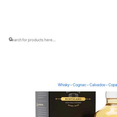
Home
Whisky
Scotch Whisky Highland
Wolfburn Northland (46
Whisky
Cognac
Calvados
Copa