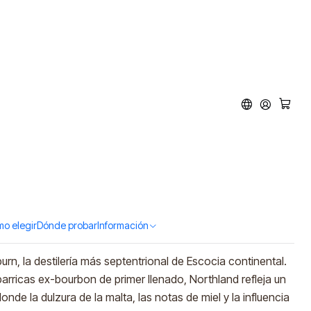
orthland (46%vol.
d to Cart
Buy now
o elegir
Dónde probar
Información
urn, la destilería más septentrional de Escocia continental.
rricas ex-bourbon de primer llenado, Northland refleja un
donde la dulzura de la malta, las notas de miel y la influencia