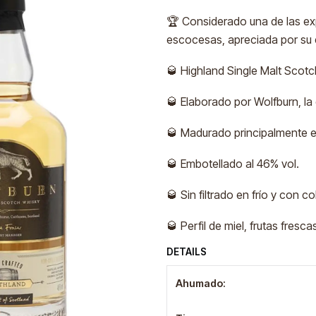
🏆 Considerado una de las exp
escocesas, apreciada por su eq
🥃 Highland Single Malt Scotc
🥃 Elaborado por Wolfburn, la 
🥃 Madurado principalmente e
🥃 Embotellado al 46% vol.
🥃 Sin filtrado en frío y con co
🥃 Perfil de miel, frutas fresca
DETAILS
Ahumado: