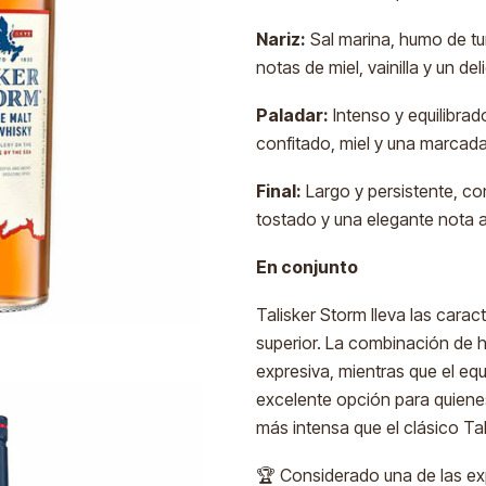
Nariz:
Sal marina, humo de tu
notas de miel, vainilla y un de
Paladar:
Intenso y equilibrad
confitado, miel y una marcada 
Final:
Largo y persistente, con
tostado y una elegante nota
En conjunto
Talisker Storm lleva las caract
superior. La combinación de h
expresiva, mientras que el equi
excelente opción para quienes
más intensa que el clásico Tal
🏆 Considerado una de las ex