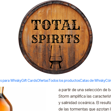
Todos los productos estan en stock. Despachamos a todo Chile.
 700ml)
|
Talisker St
Ad
Quantity
Add to Wishlist
DESCRIPTION
s para Whisky
Gift Cards
Ofertas
Todos los productos
Catas de Whisky
Cóm
Una expresión creada para res
a partir de una selección de 
Storm amplifica las caracterís
y salinidad oceánica. El resul
de las tormentas que azotan l