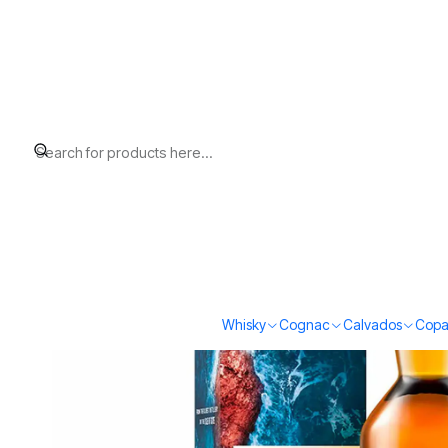
Home
Whisky
Scotch Whisky Island
Talisker Storm (45,8%vol.
Whisky
Cognac
Calvados
Copa