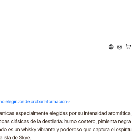
orm (45,8%vol. 700ml)
d to Cart
Buy now
o elegir
Dónde probar
Información
altar el lado más salvaje y marítimo de Talisker. Elaborado
barricas especialmente elegidas por su intensidad aromática,
ticas clásicas de la destilería: humo costero, pimienta negra
tado es un whisky vibrante y poderoso que captura el espíritu
a isla de Skye.