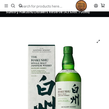
Todos los productos estan en stock. Despachamos a todo Chile.
Home
Whisky
Japanese Whisky
Suntory Hakushu Distillers Reserve (43%vol. 700ml)