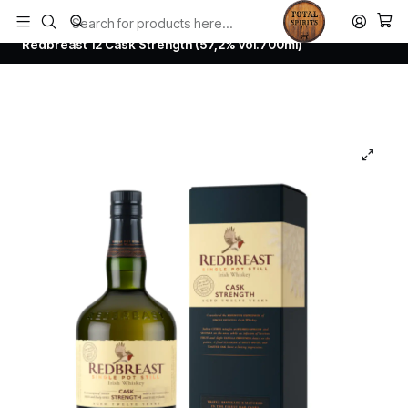
Todos los productos estan en stock. Despachamos a todo Chile.
Home
Whisky
Irish Whiskey
Redbreast 12 Cask Strength (57,2% vol.700ml)