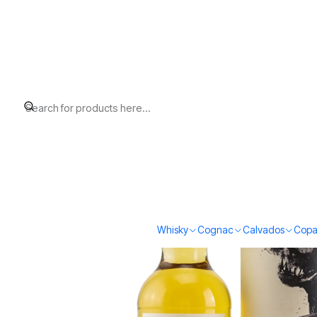
Home
Whisky
Scotch Whisky Islay
Peat's Beast Cask Strength 
Whisky
Cognac
Calvados
Copa