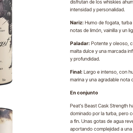
disfrutan de los whiskies ah
intensidad y personalidad.
Nariz:
Humo de fogata, turba
notas de limón, vainilla y un l
Paladar:
Potente y oleoso, co
malta dulce y una marcada inf
y profundidad.
Final:
Largo e intenso, con hu
marina y una agradable nota d
En conjunto
Peat's Beast Cask Strength ha
dominado por la turba, pero co
a fin. Unas gotas de agua reve
aportando complejidad a una 