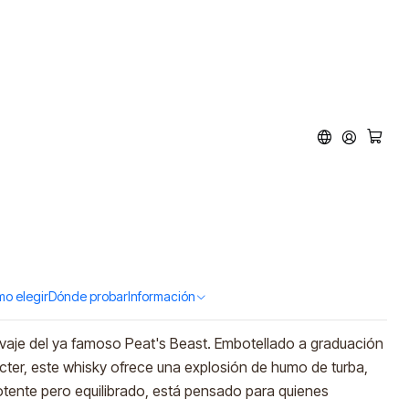
t Cask Strength
700ml)
d to Cart
Buy now
o elegir
Dónde probar
Información
lvaje del ya famoso Peat's Beast. Embotellado a graduación
ácter, este whisky ofrece una explosión de humo de turba,
otente pero equilibrado, está pensado para quienes