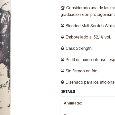
🏆 Considerado una de las me
graduación con protagonismo 
🥃 Blended Malt Scotch Whisk
🥃 Embotellado al 52,1% vol.
🥃 Cask Strength.
🥃 Perfil de humo intenso, es
🥃 Sin filtrado en frío.
🥃 Diseñado para los aficion
DETAILS
Ahumado: