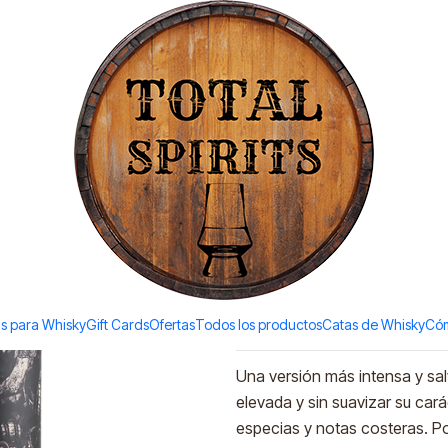
Todos los productos estan en stock. Despachamos a todo Chile.
(52,1%vol. 700ml)
|
Peat's Beas
(52,1%vol. 
Ad
Quantity
Add to Wishlist
s para Whisky
Gift Cards
Ofertas
Todos los productos
Catas de Whisky
Cóm
DESCRIPTION
Una versión más intensa y sa
elevada y sin suavizar su car
especias y notas costeras. P