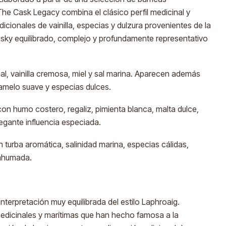
e Cask Legacy combina el clásico perfil medicinal y
icionales de vainilla, especias y dulzura provenientes de la
isky equilibrado, complejo y profundamente representativo
l, vainilla cremosa, miel y sal marina. Aparecen además
ramelo suave y especias dulces.
on humo costero, regaliz, pimienta blanca, malta dulce,
elegante influencia especiada.
 turba aromática, salinidad marina, especias cálidas,
 ahumada.
terpretación muy equilibrada del estilo Laphroaig.
medicinales y marítimas que han hecho famosa a la