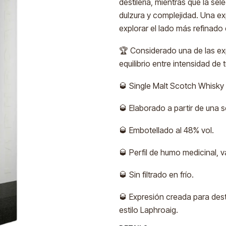
destilería, mientras que la se
dulzura y complejidad. Una e
explorar el lado más refinado d
🏆 Considerado una de las e
equilibrio entre intensidad de 
🥃 Single Malt Scotch Whisky d
🥃 Elaborado a partir de una s
🥃 Embotellado al 48% vol.
🥃 Perfil de humo medicinal, va
🥃 Sin filtrado en frío.
🥃 Expresión creada para dest
estilo Laphroaig.