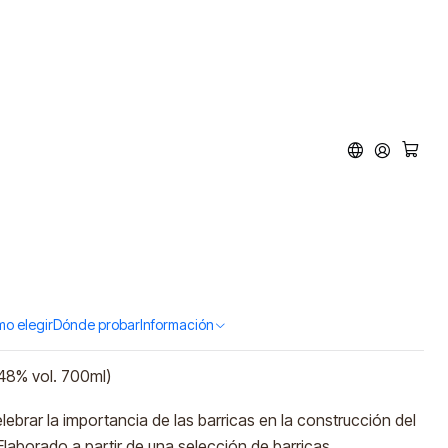
The Cask Legacy
00ml)
d to Cart
Buy now
o elegir
Dónde probar
Información
48% vol. 700ml)
ebrar la importancia de las barricas en la construcción del
Elaborado a partir de una selección de barricas