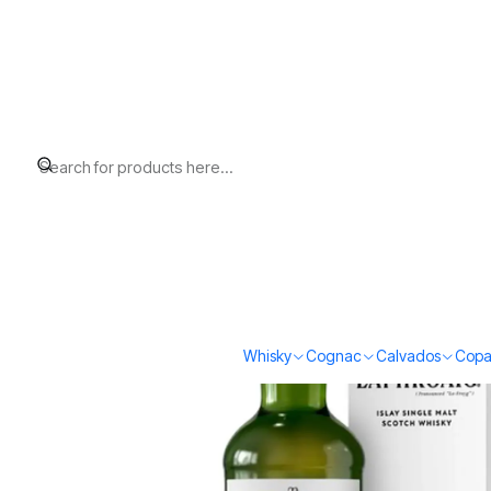
Home
Whisky
Scotch Whisky Islay
Laphroaig The Cask Legacy
Whisky
Cognac
Calvados
Copa