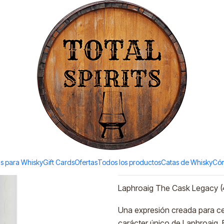
Todos los productos estan en stock. Despachamos a todo Chile.
 (48%vol. 700ml)
|
Laphroaig 
(48%vol. 7
Ad
Quantity
Add to Wishlist
s para Whisky
Gift Cards
Ofertas
Todos los productos
Catas de Whisky
Cóm
DESCRIPTION
Laphroaig The Cask Legacy (
Una expresión creada para cel
carácter único de Laphroaig. 