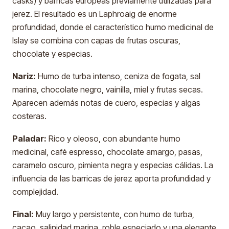
casks) y barricas europeas previamente utilizadas para
jerez. El resultado es un Laphroaig de enorme
profundidad, donde el característico humo medicinal de
Islay se combina con capas de frutas oscuras,
chocolate y especias.
Nariz:
Humo de turba intenso, ceniza de fogata, sal
marina, chocolate negro, vainilla, miel y frutas secas.
Aparecen además notas de cuero, especias y algas
costeras.
Paladar:
Rico y oleoso, con abundante humo
medicinal, café espresso, chocolate amargo, pasas,
caramelo oscuro, pimienta negra y especias cálidas. La
influencia de las barricas de jerez aporta profundidad y
complejidad.
Final:
Muy largo y persistente, con humo de turba,
cacao, salinidad marina, roble especiado y una elegante