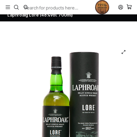
Todos los productos estan en stock. Despachamos a todo Chile.
Home
Whisky
Scotch Whisky Islay
Laphroaig Lore (48%vol. 700ml)