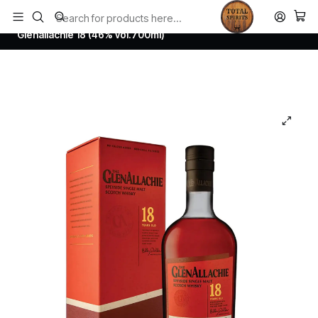
Todos los productos estan en stock. Despachamos a todo Chile.
Home
Whisky
Scotch Whisky Speyside
Glenallachie 18 (46% vol.700ml)