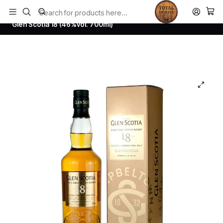
Todos los productos estan en stock. Despachamos a todo Chile.
Home
Whisky
Scotch Whisky Campbeltown
Glen Scotia 18 (46%vol. 700ml)