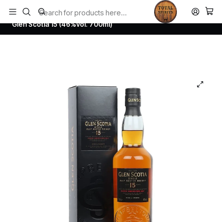
Todos los productos estan en stock. Despachamos a todo Chile.
Home
Whisky
Scotch Whisky Campbeltown
Glen Scotia 15 (46%vol. 700ml)