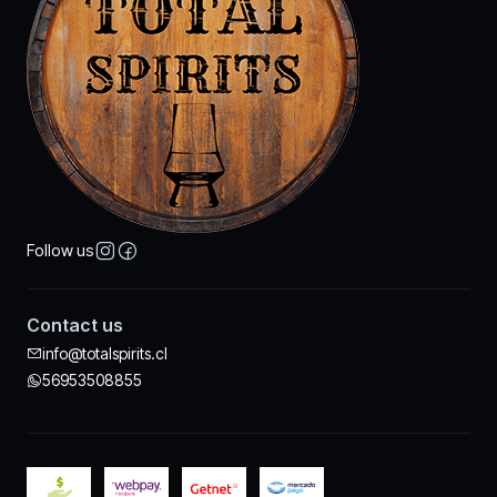
Follow us
Contact us
info@totalspirits.cl
56953508855