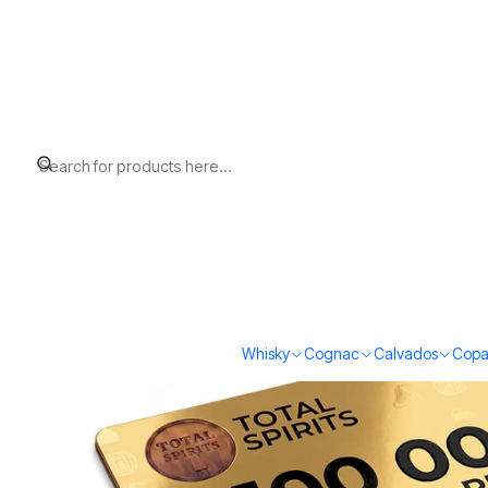
Home
Gift Cards
Gift Card Total Spirits 100.000 pesos
Whisky
Cognac
Calvados
Copa