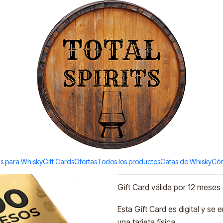
Todos los productos estan en stock. Despachamos a todo Chile.
|
Gift Card T
pesos
Ad
Quantity
Add to Wishlist
s para Whisky
Gift Cards
Ofertas
Todos los productos
Catas de Whisky
Cóm
DESCRIPTION
Gift Card válida por 12 meses
Esta Gift Card es digital y se
una tarjeta física.