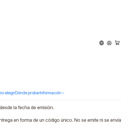
otal Spirits 100.000
d to Cart
Buy now
o elegir
Dónde probar
Información
 desde la fecha de emisión.
 entrega en forma de un código único. No se emite ni se envía