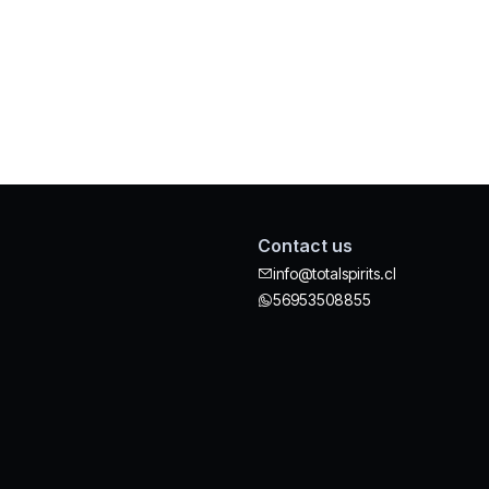
Contact us
info@totalspirits.cl
56953508855