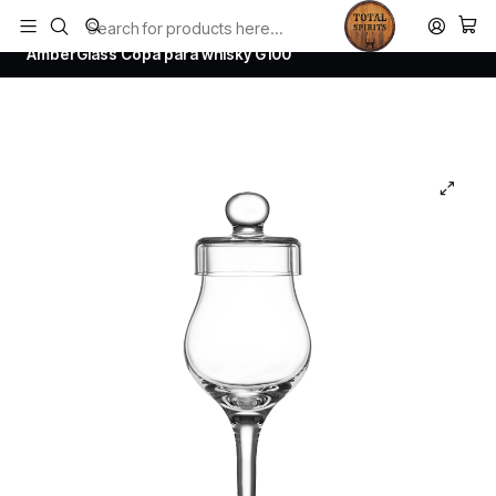
Todos los productos estan en stock. Despachamos a todo Chile.
Home
Todos los productos
AmberGlass Copa para whisky G100