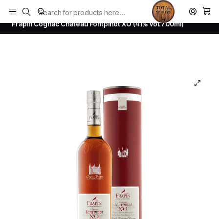
Todos los productos estan en stock. Despachamos a todo Chile.
Home
Todos los productos
Frapin Cognac Chateau Fontpinot XO (41% vol.700ml)