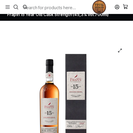
Todos los productos estan en stock. Despachamos a todo Chile.
Home
Todos los productos
Frapin 15 Year Old Cask Strength (45,3% vol.700ml)