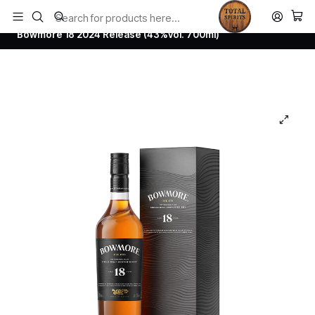
Todos los productos estan en stock. Despachamos a todo Chile.
Home
Whisky
Scotch Whisky Islay
Bowmore 18 2024 Release (43%vol. 700ml)