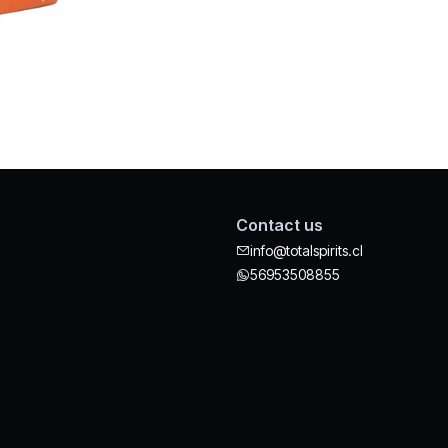
Contact us
info@totalspirits.cl
56953508855