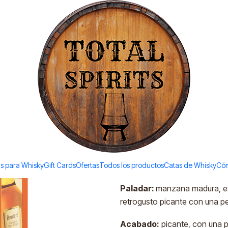
Todos los productos estan en stock. Despachamos a todo Chile.
l)
|
Boulard Ca
700ml)
Add to Wishlist
DESCRIPTION
s para Whisky
Gift Cards
Ofertas
Todos los productos
Aroma
: manzana y vainilla 
Catas de Whisky
Cóm
Paladar:
manzana madura, es
retrogusto picante con una p
Acabado:
picante, con una p