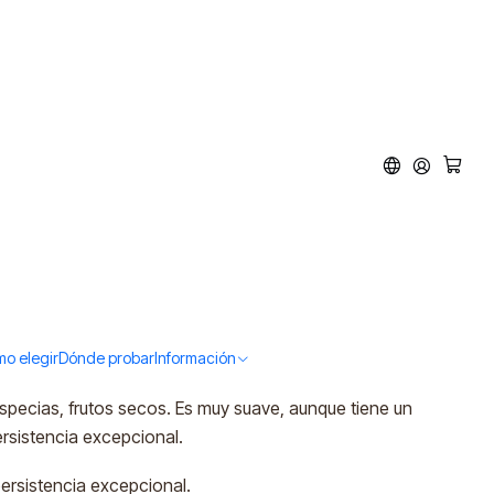
lvados XO (40%vol.
armoniosas, con elegantes notas de roble.
o elegir
Dónde probar
Información
pecias, frutos secos. Es muy suave, aunque tiene un
ersistencia excepcional.
ersistencia excepcional.