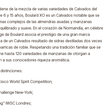
tiene de la mezcla de varias variedades de Calvados del
re 6 y 15 años, Boulard XO es un Calvados notable que se
mas complejos de las almendras asadas y manzanas
quilibrado y suave. En el corazón de Normandía, en célebre
age de Boulard asocia el prestigio de una gran marca
za de un Calvados resultado de sidras destiladas dos veces
barricas de roble. Respetando una tradición familiar que se
reune hasta 120 variedades de manzanas de otorgan a
en a sus conocedores riqueza aromática.
 distinciones:
cisco World Spirit Competition;
 Challenge New-York;
ing" IWSC Londres;