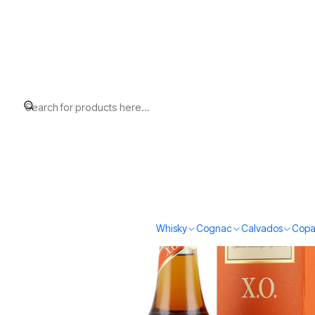
Home
Todos los productos
Boulard Calvados XO (40%vol. 700m
Whisky
Cognac
Calvados
Copa