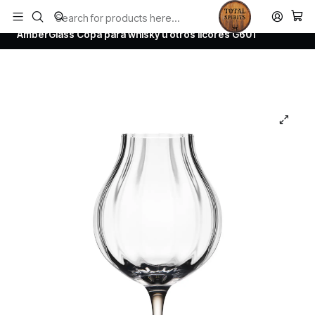
Todos los productos estan en stock. Despachamos a todo Chile.
Home
Todos los productos
AmberGlass Copa para whisky u otros licores G601