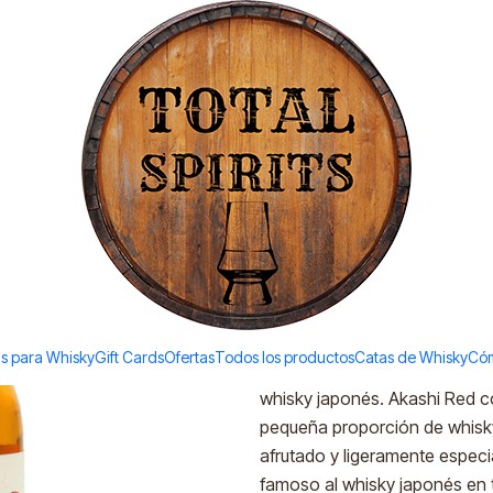
Todos los productos estan en stock. Despachamos a todo Chile.
|
Akashi Red
Ad
Quantity
Add to Wishlist
DESCRIPTION
s para Whisky
Gift Cards
Ofertas
Todos los productos
Catas de Whisky
Cóm
La expresión más popular de l
whisky japonés. Akashi Red c
pequeña proporción de whisky 
afrutado y ligeramente especi
famoso al whisky japonés en 