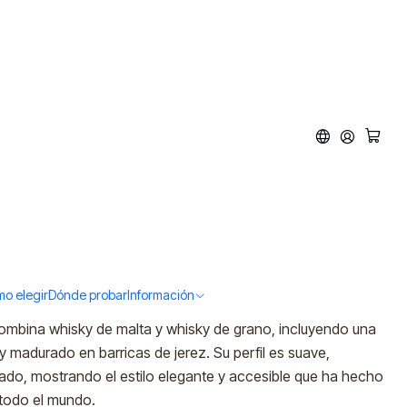
 (40%vol. 500ml)
d to Cart
Buy now
o elegir
Dónde probar
Información
a destilería White Oak y una excelente introducción al
ombina whisky de malta y whisky de grano, incluyendo una
madurado en barricas de jerez. Su perfil es suave,
ado, mostrando el estilo elegante y accesible que ha hecho
todo el mundo.