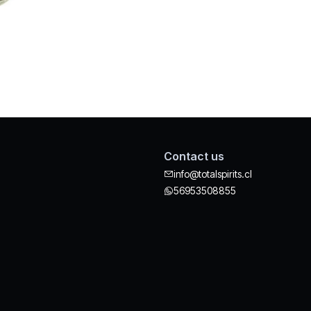
Contact us
info@totalspirits.cl
56953508855