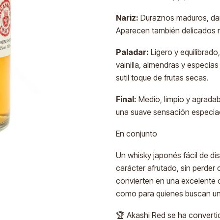
Nariz:
Duraznos maduros, dama
Aparecen también delicados ma
Paladar:
Ligero y equilibrad
vainilla, almendras y especias
sutil toque de frutas secas.
Final:
Medio, limpio y agradabl
una suave sensación especia
En conjunto
Un whisky japonés fácil de disf
carácter afrutado, sin perder c
convierten en una excelente o
como para quienes buscan una 
🏆 Akashi Red se ha convert