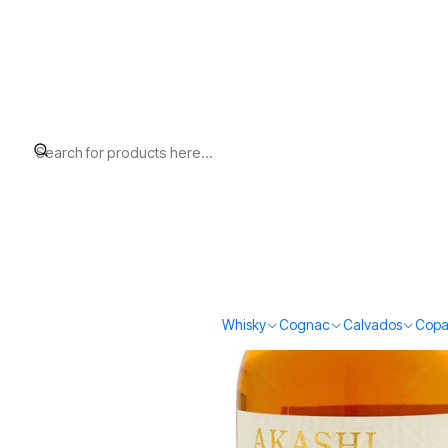
Home
Whisky
Japanese Whisky
Akashi Red (40%vol. 500ml)
Whisky
Cognac
Calvados
Copa