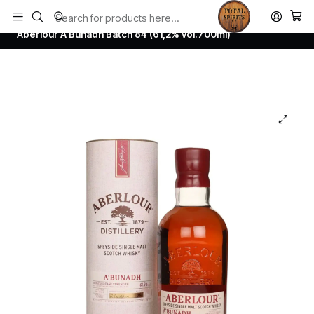
Todos los productos estan en stock. Despachamos a todo Chile.
Home
Whisky
Scotch Whisky Speyside
Aberlour A'Bunadh Batch 84 (61,2% vol.700ml)