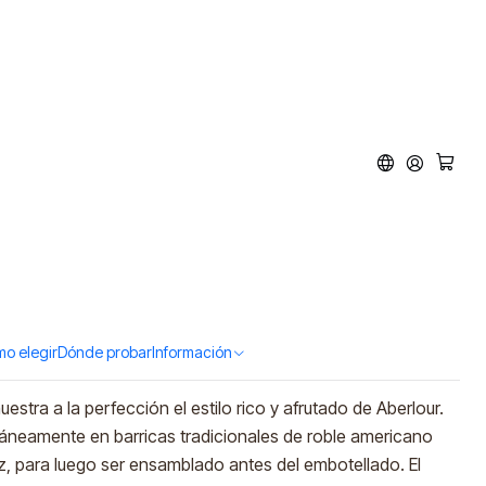
2 Double Cask Matured
00ml)
d to Cart
Buy now
o elegir
Dónde probar
Información
stra a la perfección el estilo rico y afrutado de Aberlour.
táneamente en barricas tradicionales de roble americano
z, para luego ser ensamblado antes del embotellado. El