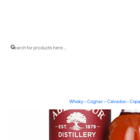
Home
Whisky
Scotch Whisky Speyside
Aberlour 12 Double Cas
Whisky
Cognac
Calvados
Copa