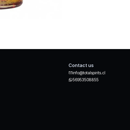
Contact us
info@totalspirits.cl
56953508855