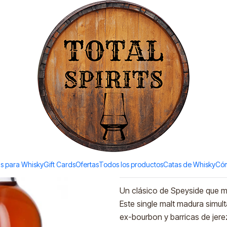
Todos los productos estan en stock. Despachamos a todo Chile.
k Matured (40%vol. 700ml)
|
Aberlour 1
(40%vol. 7
Ad
Quantity
Add to Wishlist
s para Whisky
Gift Cards
Ofertas
Todos los productos
Catas de Whisky
Cóm
DESCRIPTION
Un clásico de Speyside que mue
Este single malt madura simul
ex-bourbon y barricas de jere