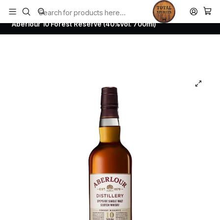
Todos los productos estan en stock. Despachamos a todo Chile.
Home
Whisky
Scotch Whisky Speyside
Aberlour 10 Forest Reserve (40%vol. 700ml)